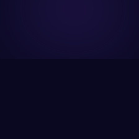
DÁTUM
2026. október 8.
Ma
már
nem
az
a
kérdés,
hogy
használ-e
AI-t
egy
szervezet,
hanem
hogy
értéket
teremt-e
vele.